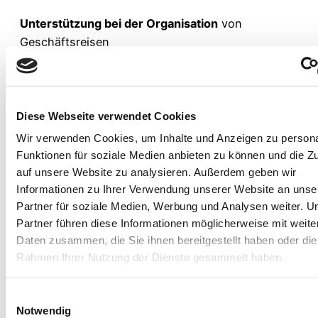
Unterstützung bei der Organisation
von
Geschäftsreisen
📞
Bedienung
der Telefonzentrale
Diese Webseite verwendet Cookies
Wir verwenden Cookies, um Inhalte und Anzeigen zu persona
📋
Funktionen für soziale Medien anbieten zu können und die Zu
Zuordnung
und
Durchführung
der Ablage
auf unsere Website zu analysieren. Außerdem geben wir
Informationen zu Ihrer Verwendung unserer Website an unse
Partner für soziale Medien, Werbung und Analysen weiter. U
Partner führen diese Informationen möglicherweise mit weite
Das bringst Du mit:
Daten zusammen, die Sie ihnen bereitgestellt haben oder die
Rahmen Ihrer Nutzung der Dienste gesammelt haben.
Einwilligungsauswahl
🎓
Notwendig